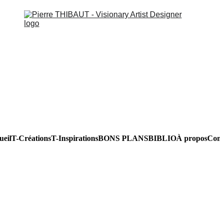
ueil
T-Créations
T-Inspirations
BONS PLANS
BIBLIO
À propos
Con