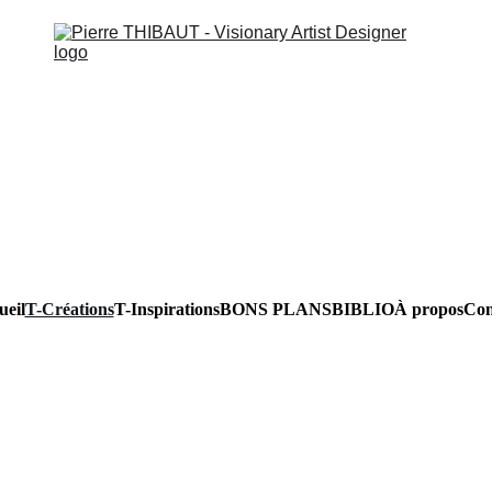
ueil
T-Créations
T-Inspirations
BONS PLANS
BIBLIO
À propos
Con
Mes Créations "Esotérisme & Co" 