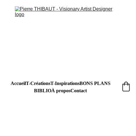
Accueil
T-Créations
T-Inspirations
BONS PLANS
BIBLIO
À propos
Contact