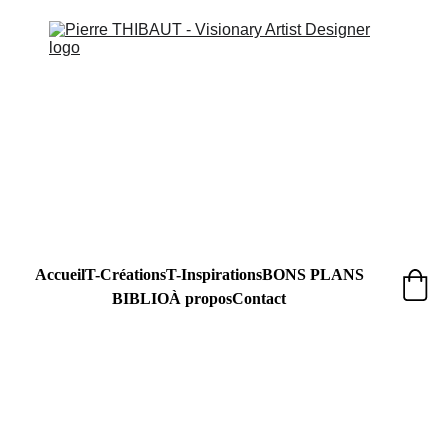
Accueil
T-Créations
T-Inspirations
BONS PLANS
BIBLIO
À propos
Contact